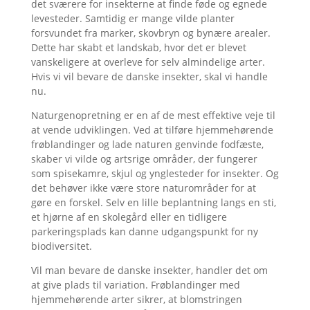
det sværere for insekterne at finde føde og egnede
levesteder. Samtidig er mange vilde planter
forsvundet fra marker, skovbryn og bynære arealer.
Dette har skabt et landskab, hvor det er blevet
vanskeligere at overleve for selv almindelige arter.
Hvis vi vil bevare de danske insekter, skal vi handle
nu.
Naturgenopretning er en af de mest effektive veje til
at vende udviklingen. Ved at tilføre hjemmehørende
frøblandinger og lade naturen genvinde fodfæste,
skaber vi vilde og artsrige områder, der fungerer
som spisekamre, skjul og ynglesteder for insekter. Og
det behøver ikke være store naturområder for at
gøre en forskel. Selv en lille beplantning langs en sti,
et hjørne af en skolegård eller en tidligere
parkeringsplads kan danne udgangspunkt for ny
biodiversitet.
Vil man bevare de danske insekter, handler det om
at give plads til variation. Frøblandinger med
hjemmehørende arter sikrer, at blomstringen