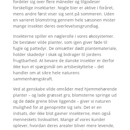
fordeler sig over flere måneder og tilgodeser
forskellige insektarter. Nogle bier er aktive i foråret,
mens andre først viser sig sent på sommeren. Uden
en varieret blomstring gennem hele sæsonen mister
mange insekter deres overlevelsesgrundlag.
Insekterne spiller en nøglerolle i vores økosystemer.
De bestøver vilde planter, som igen giver føde til
fugle og pattedyr. De omsætter dødt plantemateriale,
holder skadedyr i skak og bidrager til jordens
frugtbarhed. At bevare de danske insekter er derfor
ikke kun et spørgsmål om artsbeskyttelse – det
handler om at sikre hele naturens
sammenhængskraft.
Ved at genskabe vilde områder med hjemmehørende
planter – og lade græsset gro, blomsterne springe ud
og de døde grene blive liggende – giver vi naturen
mulighed for at genoprette sig selv. Det er en
indsats, der ikke blot gavner insekterne, men også
menneskets livskvalitet. Mange af vores kunder
oplever, hvordan deres arealer bliver mere levende,