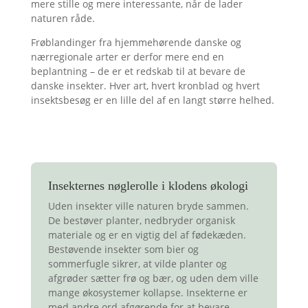
mere stille og mere interessante, når de lader
naturen råde.
Frøblandinger fra hjemmehørende danske og
nærregionale arter er derfor mere end en
beplantning – de er et redskab til at bevare de
danske insekter. Hver art, hvert kronblad og hvert
insektsbesøg er en lille del af en langt større helhed.
Insekternes nøglerolle i klodens økologi
Uden insekter ville naturen bryde sammen.
De bestøver planter, nedbryder organisk
materiale og er en vigtig del af fødekæden.
Bestøvende insekter som bier og
sommerfugle sikrer, at vilde planter og
afgrøder sætter frø og bær, og uden dem ville
mange økosystemer kollapse. Insekterne er
med andre ord afgørende for at bevare