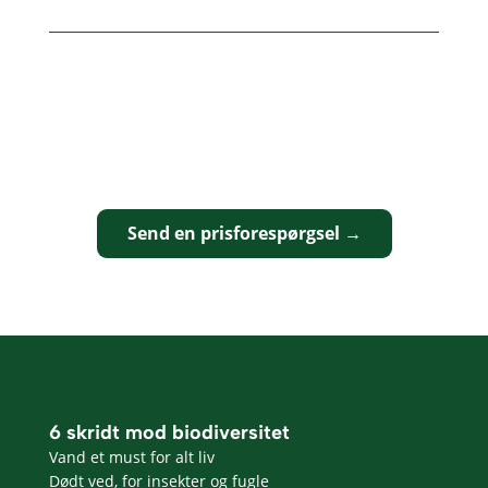
Send en prisforespørgsel →
6 skridt mod biodiversitet
Vand et must for alt liv
Dødt ved, for insekter og fugle