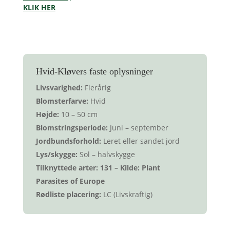
KLIK HER
Hvid-Kløver
s faste oplysninger
Livsvarighed:
Flerårig
Blomsterfarve:
Hvid
Højde:
10 – 50 cm
Blomstringsperiode:
Juni – september
Jordbundsforhold:
Leret eller sandet jord
Lys/skygge:
Sol – halvskygge
Tilknyttede arter: 131 – Kilde: Plant
Parasites of Europe
Rødliste placering:
LC (Livskraftig)