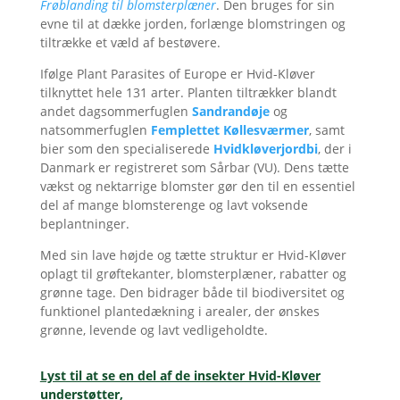
Frøblanding til blomsterplæner
. Den bruges for sin
evne til at dække jorden, forlænge blomstringen og
tiltrække et væld af bestøvere.
Ifølge Plant Parasites of Europe er Hvid-Kløver
tilknyttet hele 131 arter. Planten tiltrækker blandt
andet dagsommerfuglen
Sandrandøje
og
natsommerfuglen
Femplettet Køllesværmer
, samt
bier som den specialiserede
Hvidkløverjordbi
, der i
Danmark er registreret som Sårbar (VU)
. Dens tætte
vækst og nektarrige blomster gør den til en essentiel
del af mange blomsterenge og lavt voksende
beplantninger.
Med sin lave højde og tætte struktur er Hvid-Kløver
oplagt til grøftekanter, blomsterplæner, rabatter og
grønne tage. Den bidrager både til biodiversitet og
funktionel plantedækning i arealer, der ønskes
grønne, levende og lavt vedligeholdte.
Lyst til at se en del af de insekter Hvid-Kløver
understøtter,