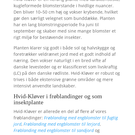
kugleformede blomsterstande i hvidlige nuancer.
Den bliver 10–50 cm høj og vokser krybende, hvilket
gør den særligt velegnet som bunddække. Planten
har en lang blomstringsperiode fra juni til
september og skaber med sine mange blomster et
rigt miljø for bestøvende insekter.
Planten klarer sig godt i både sol og halvskygge og
foretrækker veldrænet jord med et godt indhold af
næring. Den vokser naturligt i en bred vifte af
danske levesteder og er klassificeret som livskraftig
(LC) på den danske rødliste. Hvid-Kløver er robust og
trives i både ekstensive grønne områder og mere
intensivt anvendte landskaber.
Hvid-Kløver i frøblandinger og som
insektplante
Hvid-Kløver er allerede en del af flere af vores
frøblandinger:
Frøblanding med engblomster til fugtig
jord
,
Frøblanding med engblomster til
lerjord
,
Frøblanding med engblomster til
sandjord
og